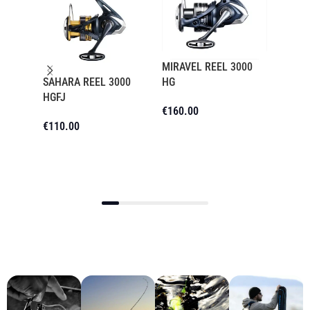
MIRAVEL REEL 3000
SIENN
SAHARA REEL 3000
HG
€
46.0
HGFJ
€
160.00
€
110.00
Προσθήκη Στο Καλάθι
Διαβάστε Περισσότερα