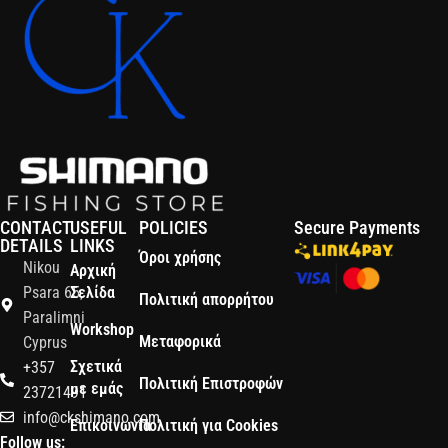
CONTACT
USEFUL
POLICIES
Secure Payments
DETAILS
LINKS
Όροι χρήσης
Nikou
Αρχική
Psara 65,
Σελίδα
Πολιτική απορρήτου
Paralimni
Workshop
Μεταφορικά
Cyprus
Σχετικά
+357
Πολιτική Επιστροφών
με εμάς
23721491
info@ckshimano.com
Επικοινωνία
Πολιτική για Cookies
Follow us: